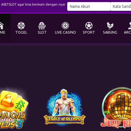
i ASETSLOT agar bisa bermain dengan nyaman tanpa kendala! Selalu Cek RTP sebelum
ME
TOGEL
SLOT
LIVE CASINO
SPORT
SABUNG
ARC