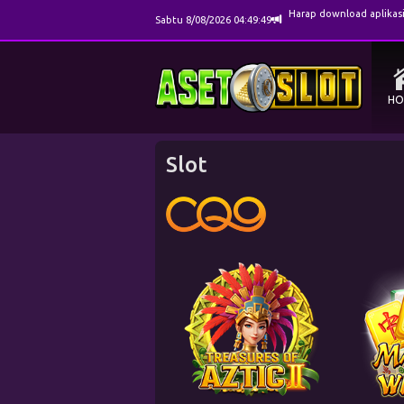
Harap download aplikas
Sabtu 8/08/2026 04:49:50
HO
Slot